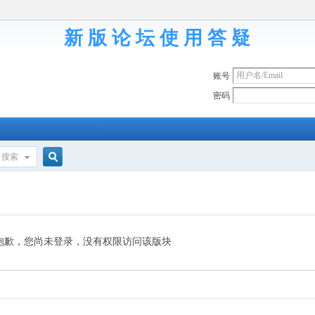
新 版 论 坛 使 用 答 疑
账号
密码
搜索
搜
索
抱歉，您尚未登录，没有权限访问该版块