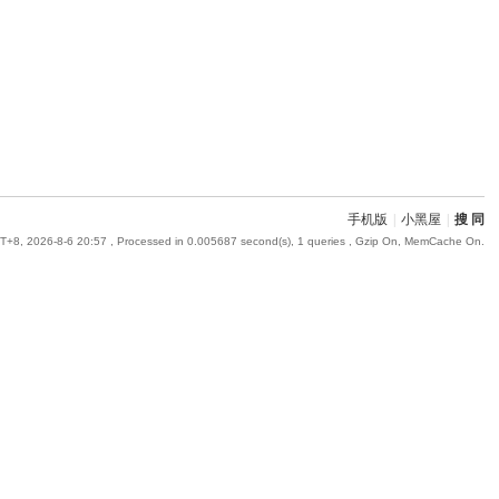
手机版
|
小黑屋
|
搜 同
+8, 2026-8-6 20:57
, Processed in 0.005687 second(s), 1 queries , Gzip On, MemCache On.