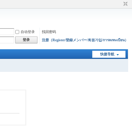
自动登录
找回密码
登录
注册（Register/登録メンバー/회원가입/การลงทะเบียน）
快捷导航