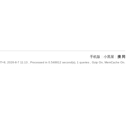
手机版
|
小黑屋
|
搜 同
T+8, 2026-8-7 11:13
, Processed in 0.548812 second(s), 1 queries , Gzip On, MemCache On.