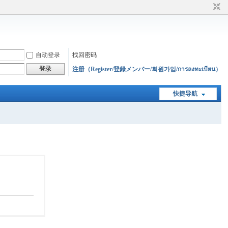
自动登录
找回密码
登录
注册（Register/登録メンバー/회원가입/การลงทะเบียน）
快捷导航