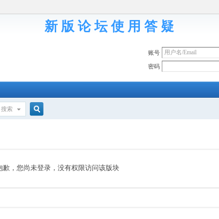
新 版 论 坛 使 用 答 疑
账号
密码
搜索
搜
索
抱歉，您尚未登录，没有权限访问该版块